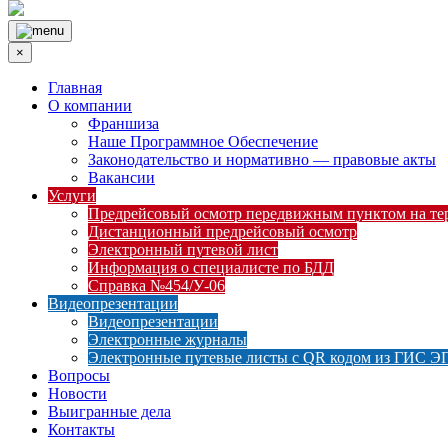
×
Главная
О компании
Франшиза
Наше Программное Обеспечение
Законодательство и нормативно — правовые акты
Вакансии
Услуги
Предрейсовый осмотр передвижным пунктом на тер
Дистанционный предрейсовый осмотр
Электронный путевой лист
Информация о специалисте по БДД
Справка №454/У-06
Видеопрезентации
Видеопрезентации
Электронные журналы
Электронные путевые листы с QR кодом из ГИС Э
Вопросы
Новости
Выигранные дела
Контакты