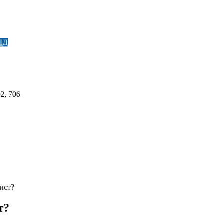
ПД
2, 706
ист?
т?