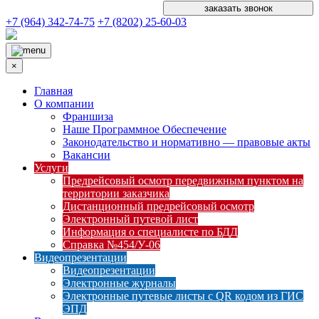
заказать звонок
+7 (964) 342-74-75
+7 (8202) 25-60-03
×
Главная
О компании
Франшиза
Наше Программное Обеспечение
Законодательство и нормативно — правовые акты
Вакансии
Услуги
Предрейсовый осмотр передвижным пунктом на
территории заказчика
Дистанционный предрейсовый осмотр
Электронный путевой лист
Информация о специалисте по БДД
Справка №454/У-06
Видеопрезентации
Видеопрезентации
Электронные журналы
Электронные путевые листы с QR кодом из ГИС
ЭПД