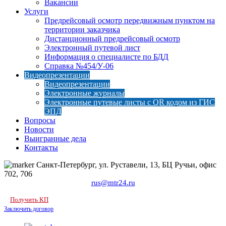
Вакансии
Услуги
Предрейсовый осмотр передвижным пунктом на
территории заказчика
Дистанционный предрейсовый осмотр
Электронный путевой лист
Информация о специалисте по БДД
Справка №454/У-06
Видеопрезентации
Видеопрезентации
Электронные журналы
Электронные путевые листы с QR кодом из ГИС
ЭПД
Вопросы
Новости
Выигранные дела
Контакты
Санкт-Петербург, ул. Руставели, 13, БЦ Ручьи, офис
702, 706
rus@mtr24.ru
Получить КП
Заключить договор