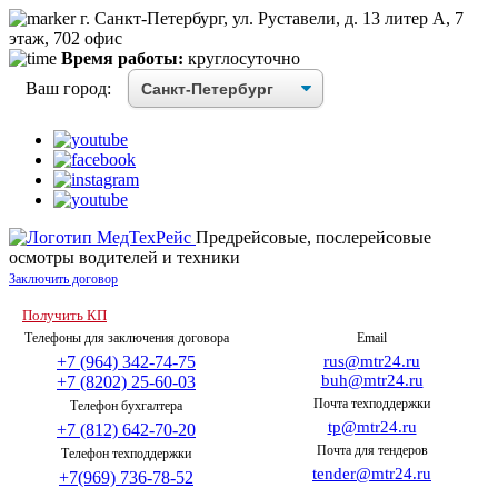
г. Санкт-Петербург, ул. Руставели, д. 13 литер А, 7
этаж, 702 офис
Время работы:
круглосуточно
Ваш город:
Предрейсовые, послерейсовые
осмотры водителей и техники
Заключить договор
Получить КП
Телефоны для заключения договора
Email
+7 (964) 342-74-75
rus@mtr24.ru
buh@mtr24.ru
+7 (8202) 25-60-03
Почта техподдержки
Телефон бухгалтера
tp@mtr24.ru
+7 (812) 642-70-20
Почта для тендеров
Телефон техподдержки
tender@mtr24.ru
+7(969) 736-78-52