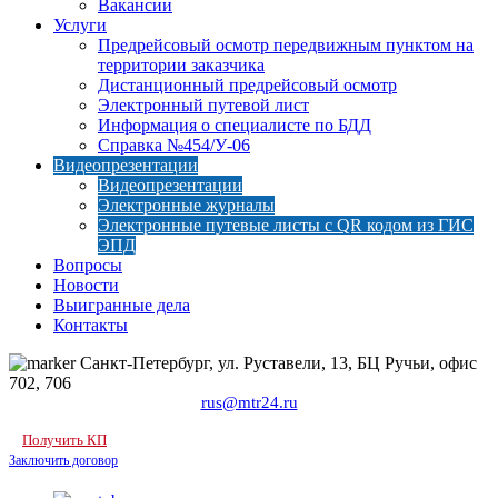
Вакансии
Услуги
Предрейсовый осмотр передвижным пунктом на
территории заказчика
Дистанционный предрейсовый осмотр
Электронный путевой лист
Информация о специалисте по БДД
Справка №454/У-06
Видеопрезентации
Видеопрезентации
Электронные журналы
Электронные путевые листы с QR кодом из ГИС
ЭПД
Вопросы
Новости
Выигранные дела
Контакты
Санкт-Петербург, ул. Руставели, 13, БЦ Ручьи, офис
702, 706
rus@mtr24.ru
Получить КП
Заключить договор