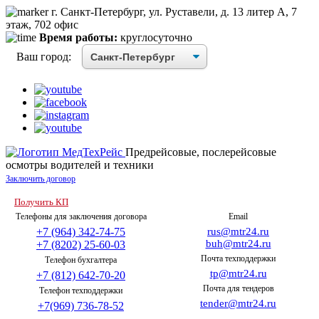
г. Санкт-Петербург, ул. Руставели, д. 13 литер А, 7
этаж, 702 офис
Время работы:
круглосуточно
Ваш город:
Предрейсовые, послерейсовые
осмотры водителей и техники
Заключить договор
Получить КП
Телефоны для заключения договора
Email
+7 (964) 342-74-75
rus@mtr24.ru
buh@mtr24.ru
+7 (8202) 25-60-03
Почта техподдержки
Телефон бухгалтера
tp@mtr24.ru
+7 (812) 642-70-20
Почта для тендеров
Телефон техподдержки
tender@mtr24.ru
+7(969) 736-78-52