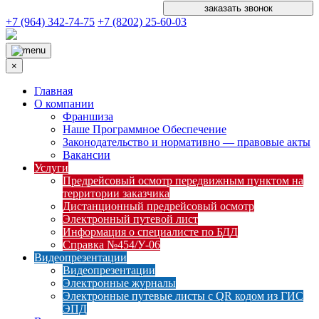
заказать звонок
+7 (964) 342-74-75
+7 (8202) 25-60-03
×
Главная
О компании
Франшиза
Наше Программное Обеспечение
Законодательство и нормативно — правовые акты
Вакансии
Услуги
Предрейсовый осмотр передвижным пунктом на
территории заказчика
Дистанционный предрейсовый осмотр
Электронный путевой лист
Информация о специалисте по БДД
Справка №454/У-06
Видеопрезентации
Видеопрезентации
Электронные журналы
Электронные путевые листы с QR кодом из ГИС
ЭПД